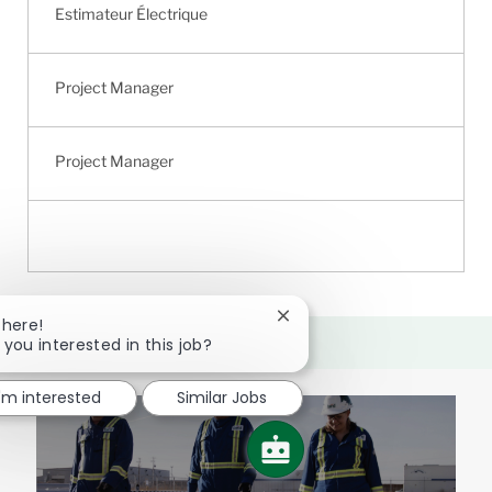
Estimateur Électrique
Project Manager
Project Manager
Close
There!
chatbot
 you interested in this job?
notification
I'm interested
Similar Jobs