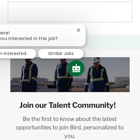
Close
here!
chatbot
you interested in this job?
notification
'm interested
Similar Jobs
Join our Talent Community!
Be the first to know about the latest
opportunities to join Bird, personalized to
you.