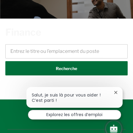
Finance
Recherche
Fermer
Salut, je suis là pour vous aider !
la
C’est parti !
notifica
du
Explorez les offres d’emploi
chatbot
follow
us
Separator