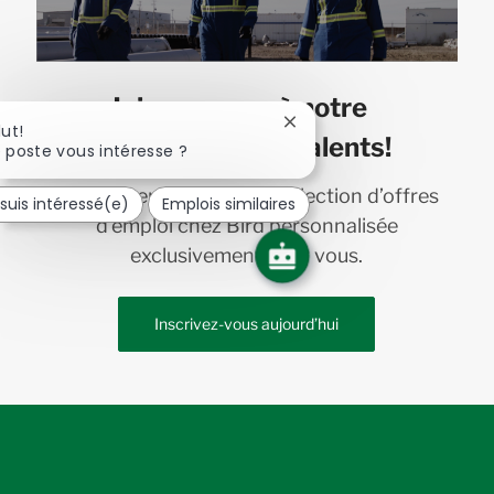
Joignez-vous à notre
Fermer
lut!
communauté de talents!
la
 poste vous intéresse ?
notification
du
Recevez en primeur une sélection d’offres
 suis intéressé(e)
Emplois similaires
chatbot
d’emploi chez Bird personnalisée
exclusivement pour vous.
Inscrivez-vous aujourd’hui
follow