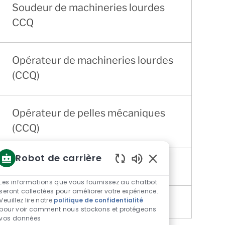
Soudeur de machineries lourdes
CCQ
Opérateur de machineries lourdes
(CCQ)
Opérateur de pelles mécaniques
(CCQ)
Robot de carrière
Conducteur de camion CCQ
Sons
de
Les informations que vous fournissez au chatbot
chatbot
seront collectées pour améliorer votre expérience.
Veuillez lire notre
politique de confidentialité
activés
pour voir comment nous stockons et protégeons
vos données