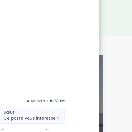
 talents!
Aujourd’hui 10:57 Pm
onnalisée
Message
Salut!
du
Ce poste vous intéresse ?
bot