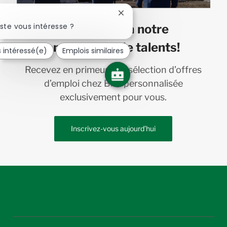
Fermer
la
ste vous intéresse ?
Joignez-vous à notre
notification
du
communauté de talents!
s intéressé(e)
Emplois similaires
chatbot
Recevez en primeur une sélection d’offres
d’emploi chez Bird personnalisée
exclusivement pour vous.
Inscrivez-vous aujourd’hui
follow
us
Separator